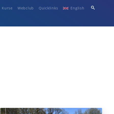
Kurse
Webclub
Quicklinks
English
5