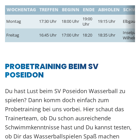
WOCHENTAG
TREFFEN
BEGINN
ENDE
ABHOLEN
SCHWI
19:00
Montag
17:30 Uhr
18:00 Uhr
19:15 Uhr
Elbgaust
Uhr
Inselpar
Freitag
16:45 Uhr
17:00 Uhr
18:20
18:35 Uhr
Wilhelms
PROBETRAINING BEIM SV
POSEIDON
Du hast Lust beim SV Poseidon Wasserball zu
spielen? Dann komm doch einfach zum
Probetraining bei uns vorbei. Hier schaut das
Trainerteam, ob Du schon ausreichende
Schwimmkenntnisse hast und Du kannst testen,
ob Dir das Wasserballspielen Spaß machen