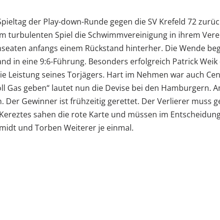
eltag der Play-down-Runde gegen die SV Krefeld 72 zurück
urbulenten Spiel die Schwimmvereinigung in ihrem Vereinsfr
aten anfangs einem Rückstand hinterher. Die Wende began
nd in eine 9:6-Führung. Besonders erfolgreich Patrick Weik 
e Leistung seines Torjägers. Hart im Nehmen war auch Cent
voll Gas geben“ lautet nun die Devise bei den Hamburgern
. Der Gewinner ist frühzeitig gerettet. Der Verlierer mus
 Kereztes sahen die rote Karte und müssen im Entscheidungs
chmidt und Torben Weiterer je einmal.