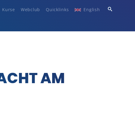
Kurse
Webclub
Quicklinks
English
ACHT AM