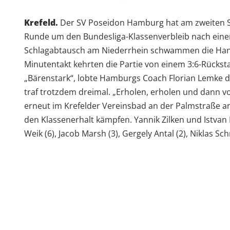
Krefeld.
Der SV Poseidon Hamburg hat am zweiten Spi
Runde um den Bundesliga-Klassenverbleib nach einem t
Schlagabtausch am Niederrhein schwammen die Hanse
Minutentakt kehrten die Partie von einem 3:6-Rücksta
„Bärenstark“, lobte Hamburgs Coach Florian Lemke di
traf trotzdem dreimal. „Erholen, erholen und dann 
erneut im Krefelder Vereinsbad an der Palmstraße an
den Klassenerhalt kämpfen. Yannik Zilken und Istvan
Weik (6), Jacob Marsh (3), Gergely Antal (2), Niklas S