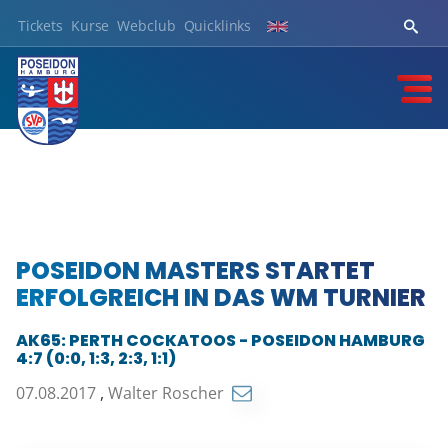
Tickets
Kurse
Webclub
Quicklinks
POSEIDON MASTERS STARTET
ERFOLGREICH IN DAS WM TURNIER
AK65: PERTH COCKATOOS - POSEIDON HAMBURG
4:7 (0:0, 1:3, 2:3, 1:1)
07.08.2017
,
Walter Roscher