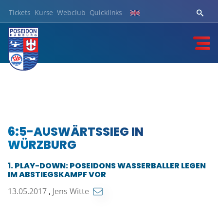
Tickets
Kurse
Webclub
Quicklinks
6:5-AUSWÄRTSSIEG IN
WÜRZBURG
1. PLAY-DOWN: POSEIDONS WASSERBALLER LEGEN
IM ABSTIEGSKAMPF VOR
13.05.2017
,
Jens Witte