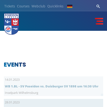
Tickets
Courses
Webclub
Quicklinks
EVENTS
14.01.2023
WB 1.BL - SV Poseidon vs. Duisburger SV 1898 um 16:30 Uhr
Inselpark Wilhelmsburg
28.01.2023