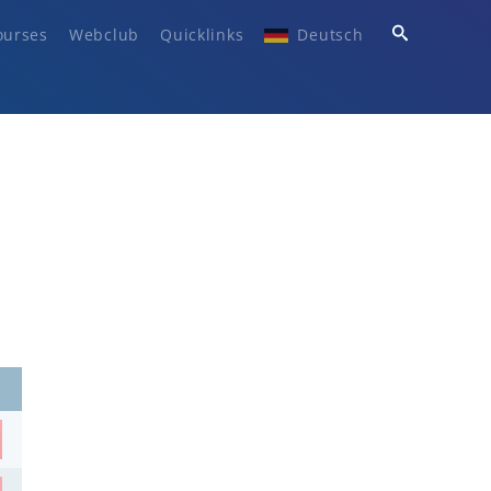
ourses
Webclub
Quicklinks
Deutsch