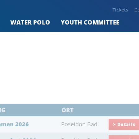
Tickets
C
WATER POLO
YOUTH COMMITTEE
NG
ORT
mmen 2026
Poseidon Bad
> Details