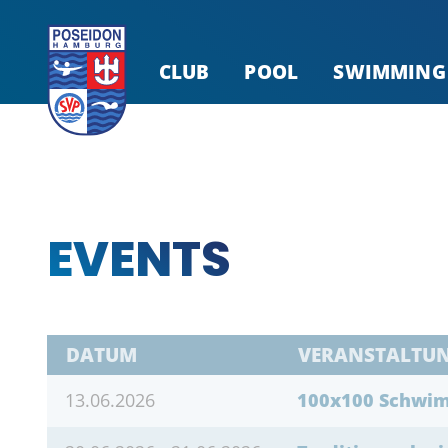
CLUB
POOL
SWIMMING
EVENTS
DATUM
VERANSTALTU
13.06.2026
100x100 Schwi