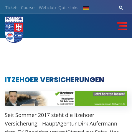
Tickets
Courses
Webclub
Quicklinks
ITZEHOER VERSICHERUNGEN
Seit Sommer 2017 steht die Itzehoer
Versicherung - HauptAgentur Dirk Aufermann
dem SV Poseidon unterstützend zur Seite. Vor